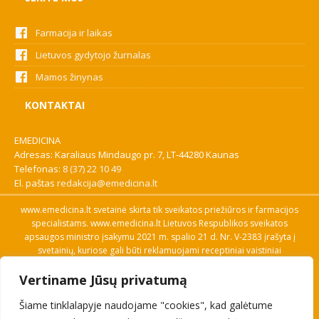
Farmacija ir laikas
Lietuvos gydytojo žurnalas
Mamos žinynas
KONTAKTAI
EMEDICINA
Adresas: Karaliaus Mindaugo pr. 7, LT-44280 Kaunas
Telefonas:
8 (37) 22 10 49
El. paštas
redakcija@emedicina.lt
www.emedicina.lt svetainė skirta tik sveikatos priežiūros ir farmacijos
specialistams. www.emedicina.lt Lietuvos Respublikos sveikatos
apsaugos ministro įsakymu 2021 m. spalio 21 d. Nr. V-2383 įrašyta į
svetainių, kuriose gali būti reklamuojami receptiniai vaistiniai
preparatai, sąrašą. Prieigą prie svetainės specialistai gauna patvirtinę
Vertiname Jūsų privatumą
savo profesinę kvalifikaciją. Naudingos nuorodos: Vaistų ir medicinos
pagalbos priemonių kainų paieška, VVKT tinklalapis, Sveikatos
Šiame tinklalapyje naudojame "cookies", kad galėtume
priežiūros ar farmacijos specialisto pranešimo apie įtariamą
nepageidaujamą reakciją forma, Interneto svetainės, kuriose gali būti