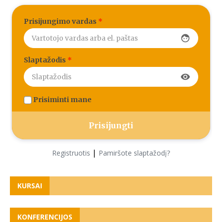
Prisijungimo vardas
*
face
Slaptažodis
*
visibility
Prisiminti mane
|
Registruotis
Pamiršote slaptažodį?
KURSAI
KONFERENCIJOS