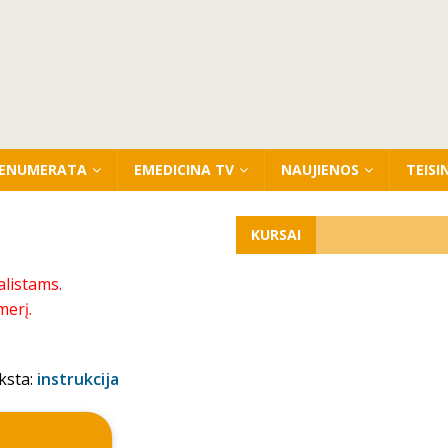
ENUMERATA
EMEDICINA TV
NAUJIENOS
TEISI
KURSAI
alistams.
merį.
ksta:
instrukcija