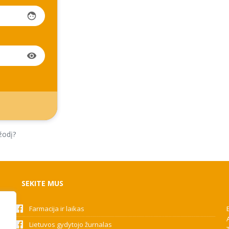
face
visibility
žodį?
SEKITE MUS
Farmacija ir laikas
Lietuvos gydytojo žurnalas