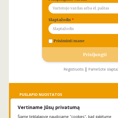
Slaptažodis
*
Prisiminti mane
|
Registruotis
Pamiršote slapta
PUSLAPIO NUOSTATOS
Vertiname Jūsų privatumą
Slapukai
Privatumo politika
Šiame tinklalapyje naudojame "cookies", kad galėtume