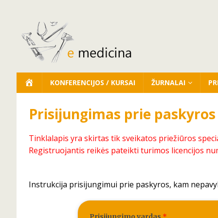
KONFERENCIJOS / KURSAI
ŽURNALAI
PR
Prisijungimas prie paskyros
Tinklalapis yra skirtas tik sveikatos priežiūros speci
Registruojantis reikės pateikti turimos licencijos nu
Instrukcija prisijungimui prie paskyros, kam nepavy
Prisijungimo vardas
*