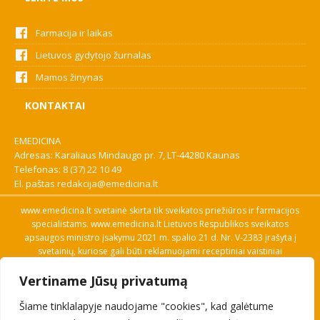
Farmacija ir laikas
Lietuvos gydytojo žurnalas
Mamos žinynas
KONTAKTAI
EMEDICINA
Adresas: Karaliaus Mindaugo pr. 7, LT-44280 Kaunas
Telefonas:
8 (37) 22 10 49
El. paštas
redakcija@emedicina.lt
www.emedicina.lt svetainė skirta tik sveikatos priežiūros ir farmacijos
specialistams. www.emedicina.lt Lietuvos Respublikos sveikatos
apsaugos ministro įsakymu 2021 m. spalio 21 d. Nr. V-2383 įrašyta į
svetainių, kuriose gali būti reklamuojami receptiniai vaistiniai
preparatai, sąrašą. Prieigą prie svetainės specialistai gauna patvirtinę
Vertiname Jūsų privatumą
savo profesinę kvalifikaciją. Naudingos nuorodos: Vaistų ir medicinos
pagalbos priemonių kainų paieška, VVKT tinklalapis, Sveikatos
Šiame tinklalapyje naudojame "cookies", kad galėtume
priežiūros ar farmacijos specialisto pranešimo apie įtariamą
nepageidaujamą reakciją forma, Interneto svetainės, kuriose gali būti