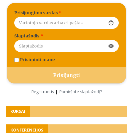
Prisijungimo vardas
*
face
Slaptažodis
*
visibility
Prisiminti mane
|
Registruotis
Pamiršote slaptažodį?
KURSAI
KONFERENCIJOS