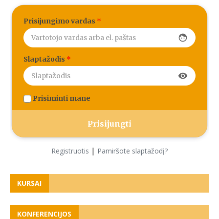
Prisijungimo vardas
*
face
Slaptažodis
*
visibility
Prisiminti mane
|
Registruotis
Pamiršote slaptažodį?
KURSAI
KONFERENCIJOS