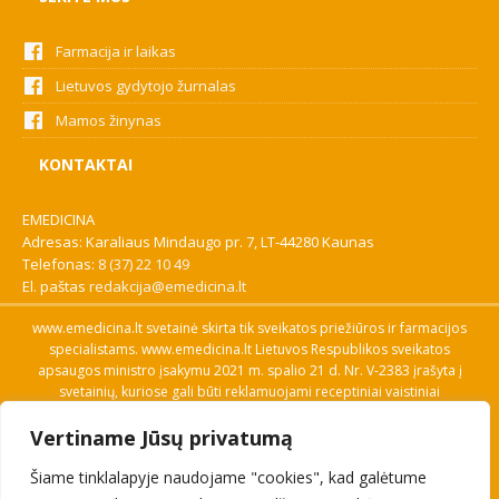
Farmacija ir laikas
Lietuvos gydytojo žurnalas
Mamos žinynas
KONTAKTAI
EMEDICINA
Adresas: Karaliaus Mindaugo pr. 7, LT-44280 Kaunas
Telefonas:
8 (37) 22 10 49
El. paštas
redakcija@emedicina.lt
www.emedicina.lt svetainė skirta tik sveikatos priežiūros ir farmacijos
specialistams. www.emedicina.lt Lietuvos Respublikos sveikatos
apsaugos ministro įsakymu 2021 m. spalio 21 d. Nr. V-2383 įrašyta į
svetainių, kuriose gali būti reklamuojami receptiniai vaistiniai
preparatai, sąrašą. Prieigą prie svetainės specialistai gauna patvirtinę
Vertiname Jūsų privatumą
savo profesinę kvalifikaciją. Naudingos nuorodos: Vaistų ir medicinos
pagalbos priemonių kainų paieška, VVKT tinklalapis, Sveikatos
Šiame tinklalapyje naudojame "cookies", kad galėtume
priežiūros ar farmacijos specialisto pranešimo apie įtariamą
nepageidaujamą reakciją forma, Interneto svetainės, kuriose gali būti