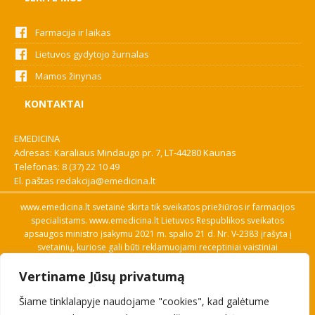
Farmacija ir laikas
Lietuvos gydytojo žurnalas
Mamos žinynas
KONTAKTAI
EMEDICINA
Adresas: Karaliaus Mindaugo pr. 7, LT-44280 Kaunas
Telefonas:
8 (37) 22 10 49
El. paštas
redakcija@emedicina.lt
www.emedicina.lt svetainė skirta tik sveikatos priežiūros ir farmacijos
specialistams. www.emedicina.lt Lietuvos Respublikos sveikatos
apsaugos ministro įsakymu 2021 m. spalio 21 d. Nr. V-2383 įrašyta į
svetainių, kuriose gali būti reklamuojami receptiniai vaistiniai
preparatai, sąrašą. Prieigą prie svetainės specialistai gauna patvirtinę
Vertiname Jūsų privatumą
savo profesinę kvalifikaciją. Naudingos nuorodos: Vaistų ir medicinos
pagalbos priemonių kainų paieška, VVKT tinklalapis, Sveikatos
Šiame tinklalapyje naudojame "cookies", kad galėtume
priežiūros ar farmacijos specialisto pranešimo apie įtariamą
nepageidaujamą reakciją forma, Interneto svetainės, kuriose gali būti