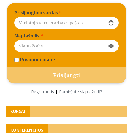
Prisijungimo vardas
*
face
Slaptažodis
*
visibility
Prisiminti mane
|
Registruotis
Pamiršote slaptažodį?
KURSAI
KONFERENCIJOS