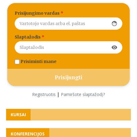
Prisijungimo vardas
*
face
Slaptažodis
*
visibility
Prisiminti mane
|
Registruotis
Pamiršote slaptažodį?
KURSAI
KONFERENCIJOS