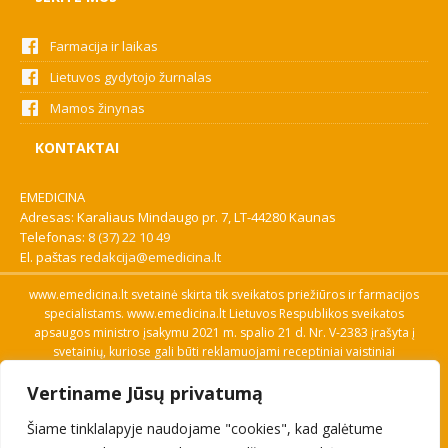
Farmacija ir laikas
Lietuvos gydytojo žurnalas
Mamos žinynas
KONTAKTAI
EMEDICINA
Adresas: Karaliaus Mindaugo pr. 7, LT-44280 Kaunas
Telefonas:
8 (37) 22 10 49
El. paštas
redakcija@emedicina.lt
www.emedicina.lt svetainė skirta tik sveikatos priežiūros ir farmacijos
specialistams. www.emedicina.lt Lietuvos Respublikos sveikatos
apsaugos ministro įsakymu 2021 m. spalio 21 d. Nr. V-2383 įrašyta į
svetainių, kuriose gali būti reklamuojami receptiniai vaistiniai
preparatai, sąrašą. Prieigą prie svetainės specialistai gauna patvirtinę
Vertiname Jūsų privatumą
savo profesinę kvalifikaciją. Naudingos nuorodos: Vaistų ir medicinos
pagalbos priemonių kainų paieška, VVKT tinklalapis, Sveikatos
Šiame tinklalapyje naudojame "cookies", kad galėtume
priežiūros ar farmacijos specialisto pranešimo apie įtariamą
nepageidaujamą reakciją forma, Interneto svetainės, kuriose gali būti