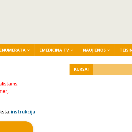
ENUMERATA
EMEDICINA TV
NAUJIENOS
TEISI
KURSAI
alistams.
merį.
ksta:
instrukcija