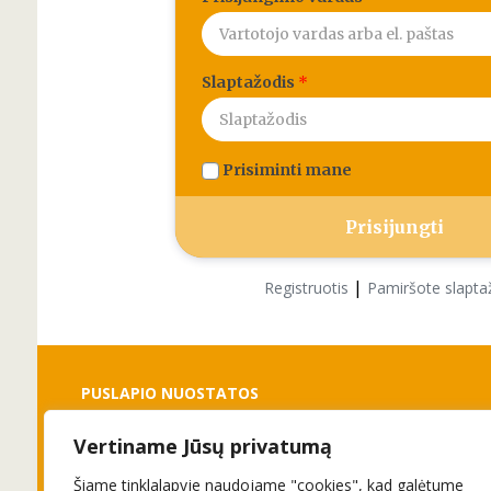
Slaptažodis
*
Prisiminti mane
|
Registruotis
Pamiršote slapta
PUSLAPIO NUOSTATOS
Vertiname Jūsų privatumą
Slapukai
Privatumo politika
Šiame tinklalapyje naudojame "cookies", kad galėtume