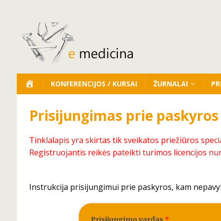
KONFERENCIJOS / KURSAI
ŽURNALAI
PR
Prisijungimas prie paskyros
Tinklalapis yra skirtas tik sveikatos priežiūros speci
Registruojantis reikės pateikti turimos licencijos nu
Instrukcija prisijungimui prie paskyros, kam nepavy
Prisijungimo vardas
*