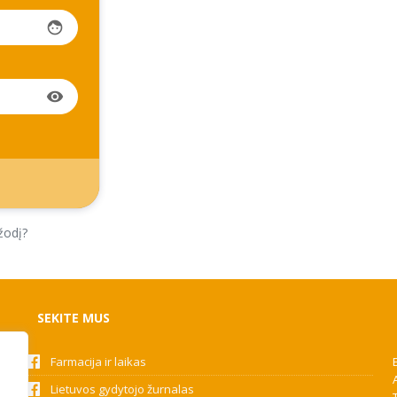
face
visibility
žodį?
SEKITE MUS
Farmacija ir laikas
Lietuvos gydytojo žurnalas