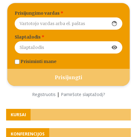
Prisijungimo vardas
*
face
Slaptažodis
*
visibility
Prisiminti mane
|
Registruotis
Pamiršote slaptažodį?
KURSAI
KONFERENCIJOS