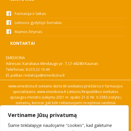
Farmacija ir laikas
Lietuvos gydytojo žurnalas
Mamos žinynas
KONTAKTAI
EMEDICINA
Adresas: Karaliaus Mindaugo pr. 7, LT-44280 Kaunas
Telefonas:
8 (37) 22 10 49
El. paštas
redakcija@emedicina.lt
www.emedicina.lt svetainė skirta tik sveikatos priežiūros ir farmacijos
specialistams. www.emedicina.lt Lietuvos Respublikos sveikatos
apsaugos ministro įsakymu 2021 m. spalio 21 d. Nr. V-2383 įrašyta į
svetainių, kuriose gali būti reklamuojami receptiniai vaistiniai
preparatai, sąrašą. Prieigą prie svetainės specialistai gauna patvirtinę
Vertiname Jūsų privatumą
savo profesinę kvalifikaciją. Naudingos nuorodos: Vaistų ir medicinos
pagalbos priemonių kainų paieška, VVKT tinklalapis, Sveikatos
Šiame tinklalapyje naudojame "cookies", kad galėtume
priežiūros ar farmacijos specialisto pranešimo apie įtariamą
nepageidaujamą reakciją forma, Interneto svetainės, kuriose gali būti