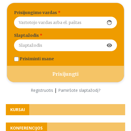
Prisijungimo vardas
*
face
Slaptažodis
*
visibility
Prisiminti mane
|
Registruotis
Pamiršote slaptažodį?
KURSAI
KONFERENCIJOS