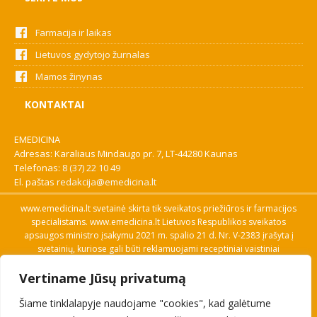
Farmacija ir laikas
Lietuvos gydytojo žurnalas
Mamos žinynas
KONTAKTAI
EMEDICINA
Adresas: Karaliaus Mindaugo pr. 7, LT-44280 Kaunas
Telefonas:
8 (37) 22 10 49
El. paštas
redakcija@emedicina.lt
www.emedicina.lt svetainė skirta tik sveikatos priežiūros ir farmacijos
specialistams. www.emedicina.lt Lietuvos Respublikos sveikatos
apsaugos ministro įsakymu 2021 m. spalio 21 d. Nr. V-2383 įrašyta į
svetainių, kuriose gali būti reklamuojami receptiniai vaistiniai
preparatai, sąrašą. Prieigą prie svetainės specialistai gauna patvirtinę
Vertiname Jūsų privatumą
savo profesinę kvalifikaciją. Naudingos nuorodos: Vaistų ir medicinos
pagalbos priemonių kainų paieška, VVKT tinklalapis, Sveikatos
Šiame tinklalapyje naudojame "cookies", kad galėtume
priežiūros ar farmacijos specialisto pranešimo apie įtariamą
nepageidaujamą reakciją forma, Interneto svetainės, kuriose gali būti