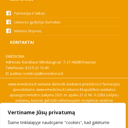
Farmacija ir laikas
Lietuvos gydytojo žurnalas
Mamos žinynas
KONTAKTAI
EMEDICINA
Adresas: Karaliaus Mindaugo pr. 7, LT-44280 Kaunas
Telefonas:
8 (37) 22 10 49
El. paštas
redakcija@emedicina.lt
www.emedicina.lt svetainė skirta tik sveikatos priežiūros ir farmacijos
specialistams. www.emedicina.lt Lietuvos Respublikos sveikatos
apsaugos ministro įsakymu 2021 m. spalio 21 d. Nr. V-2383 įrašyta į
svetainių, kuriose gali būti reklamuojami receptiniai vaistiniai
preparatai, sąrašą. Prieigą prie svetainės specialistai gauna patvirtinę
Vertiname Jūsų privatumą
savo profesinę kvalifikaciją. Naudingos nuorodos: Vaistų ir medicinos
pagalbos priemonių kainų paieška, VVKT tinklalapis, Sveikatos
Šiame tinklalapyje naudojame "cookies", kad galėtume
priežiūros ar farmacijos specialisto pranešimo apie įtariamą
nepageidaujamą reakciją forma, Interneto svetainės, kuriose gali būti