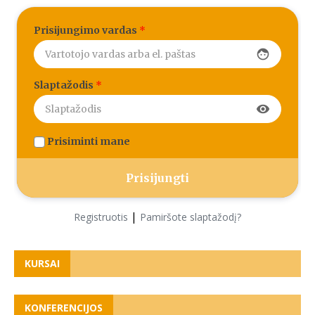
Prisijungimo vardas
*
face
Slaptažodis
*
visibility
Prisiminti mane
|
Registruotis
Pamiršote slaptažodį?
KURSAI
KONFERENCIJOS