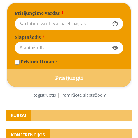
Prisijungimo vardas
*
face
Slaptažodis
*
visibility
Prisiminti mane
|
Registruotis
Pamiršote slaptažodį?
KURSAI
KONFERENCIJOS