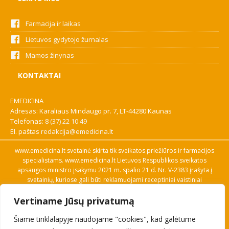
Farmacija ir laikas
Lietuvos gydytojo žurnalas
Mamos žinynas
KONTAKTAI
EMEDICINA
Adresas: Karaliaus Mindaugo pr. 7, LT-44280 Kaunas
Telefonas:
8 (37) 22 10 49
El. paštas
redakcija@emedicina.lt
www.emedicina.lt svetainė skirta tik sveikatos priežiūros ir farmacijos
specialistams. www.emedicina.lt Lietuvos Respublikos sveikatos
apsaugos ministro įsakymu 2021 m. spalio 21 d. Nr. V-2383 įrašyta į
svetainių, kuriose gali būti reklamuojami receptiniai vaistiniai
preparatai, sąrašą. Prieigą prie svetainės specialistai gauna patvirtinę
Vertiname Jūsų privatumą
savo profesinę kvalifikaciją. Naudingos nuorodos: Vaistų ir medicinos
pagalbos priemonių kainų paieška, VVKT tinklalapis, Sveikatos
Šiame tinklalapyje naudojame "cookies", kad galėtume
priežiūros ar farmacijos specialisto pranešimo apie įtariamą
nepageidaujamą reakciją forma, Interneto svetainės, kuriose gali būti