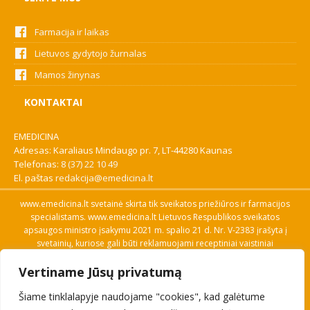
Farmacija ir laikas
Lietuvos gydytojo žurnalas
Mamos žinynas
KONTAKTAI
EMEDICINA
Adresas: Karaliaus Mindaugo pr. 7, LT-44280 Kaunas
Telefonas:
8 (37) 22 10 49
El. paštas
redakcija@emedicina.lt
www.emedicina.lt svetainė skirta tik sveikatos priežiūros ir farmacijos
specialistams. www.emedicina.lt Lietuvos Respublikos sveikatos
apsaugos ministro įsakymu 2021 m. spalio 21 d. Nr. V-2383 įrašyta į
svetainių, kuriose gali būti reklamuojami receptiniai vaistiniai
preparatai, sąrašą. Prieigą prie svetainės specialistai gauna patvirtinę
Vertiname Jūsų privatumą
savo profesinę kvalifikaciją. Naudingos nuorodos: Vaistų ir medicinos
pagalbos priemonių kainų paieška, VVKT tinklalapis, Sveikatos
Šiame tinklalapyje naudojame "cookies", kad galėtume
priežiūros ar farmacijos specialisto pranešimo apie įtariamą
nepageidaujamą reakciją forma, Interneto svetainės, kuriose gali būti