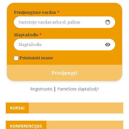
Prisijungimo vardas
*
face
Slaptažodis
*
visibility
Prisiminti mane
|
Registruotis
Pamiršote slaptažodį?
KURSAI
KONFERENCIJOS