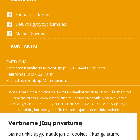
Farmacija ir laikas
Lietuvos gydytojo žurnalas
Mamos žinynas
KONTAKTAI
EMEDICINA
Adresas: Karaliaus Mindaugo pr. 7, LT-44280 Kaunas
Telefonas:
8 (37) 22 10 49
El. paštas
redakcija@emedicina.lt
www.emedicina.lt svetainė skirta tik sveikatos priežiūros ir farmacijos
specialistams. www.emedicina.lt Lietuvos Respublikos sveikatos
apsaugos ministro įsakymu 2021 m. spalio 21 d. Nr. V-2383 įrašyta į
svetainių, kuriose gali būti reklamuojami receptiniai vaistiniai
preparatai, sąrašą. Prieigą prie svetainės specialistai gauna patvirtinę
Vertiname Jūsų privatumą
savo profesinę kvalifikaciją. Naudingos nuorodos: Vaistų ir medicinos
pagalbos priemonių kainų paieška, VVKT tinklalapis, Sveikatos
Šiame tinklalapyje naudojame "cookies", kad galėtume
priežiūros ar farmacijos specialisto pranešimo apie įtariamą
nepageidaujamą reakciją forma, Interneto svetainės, kuriose gali būti