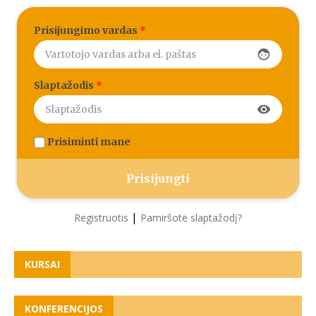
Prisijungimo vardas
*
face
Slaptažodis
*
visibility
Prisiminti mane
|
Registruotis
Pamiršote slaptažodį?
KURSAI
KONFERENCIJOS