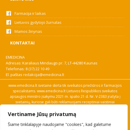
Farmacija ir laikas
Lietuvos gydytojo žurnalas
Mamos žinynas
KONTAKTAI
EMEDICINA
Adresas: Karaliaus Mindaugo pr. 7, LT-44280 Kaunas
Telefonas:
8 (37) 22 10 49
El. paštas
redakcija@emedicina.lt
www.emedicina.lt svetainė skirta tik sveikatos priežiūros ir farmacijos
specialistams. www.emedicina.lt Lietuvos Respublikos sveikatos
apsaugos ministro įsakymu 2021 m. spalio 21 d. Nr. V-2383 įrašyta į
svetainių, kuriose gali būti reklamuojami receptiniai vaistiniai
preparatai, sąrašą. Prieigą prie svetainės specialistai gauna patvirtinę
Vertiname Jūsų privatumą
savo profesinę kvalifikaciją. Naudingos nuorodos: Vaistų ir medicinos
pagalbos priemonių kainų paieška, VVKT tinklalapis, Sveikatos
Šiame tinklalapyje naudojame "cookies", kad galėtume
priežiūros ar farmacijos specialisto pranešimo apie įtariamą
nepageidaujamą reakciją forma, Interneto svetainės, kuriose gali būti