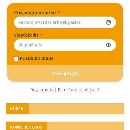
Prisijungimo vardas
*
face
Slaptažodis
*
visibility
Prisiminti mane
|
Registruotis
Pamiršote slaptažodį?
KURSAI
KONFERENCIJOS