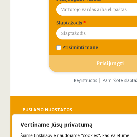
Slaptažodis
*
Prisiminti mane
|
Registruotis
Pamiršote slapta
PUSLAPIO NUOSTATOS
Vertiname Jūsų privatumą
Slapukai
Privatumo politika
Šiame tinklalapyje naudojame "cookies", kad galėtume