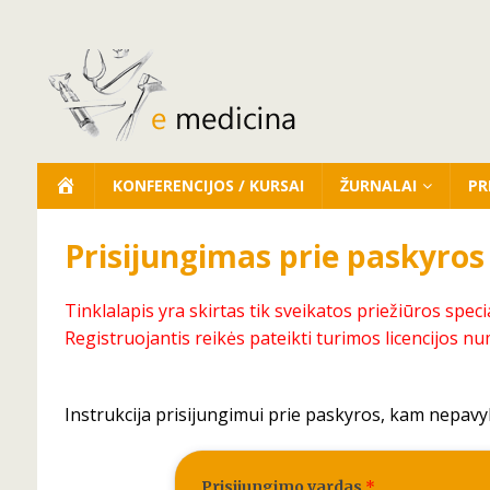
KONFERENCIJOS / KURSAI
ŽURNALAI
PR
Prisijungimas prie paskyros
Tinklalapis yra skirtas tik sveikatos priežiūros speci
Registruojantis reikės pateikti turimos licencijos nu
Instrukcija prisijungimui prie paskyros, kam nepavy
Prisijungimo vardas
*