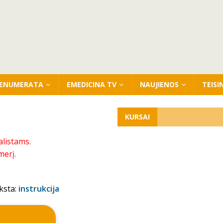
ENUMERATA
EMEDICINA TV
NAUJIENOS
TEISI
KURSAI
alistams.
merį.
ksta:
instrukcija