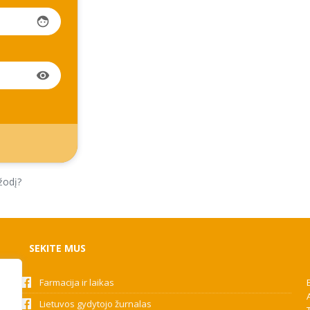
face
visibility
žodį?
SEKITE MUS
Farmacija ir laikas
Lietuvos gydytojo žurnalas