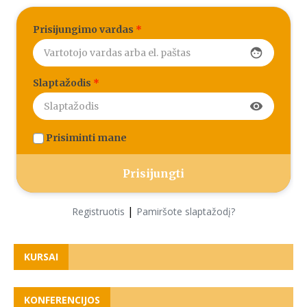
Prisijungimo vardas
*
face
Slaptažodis
*
visibility
Prisiminti mane
|
Registruotis
Pamiršote slaptažodį?
KURSAI
KONFERENCIJOS