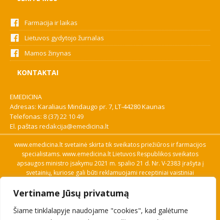
Farmacija ir laikas
Lietuvos gydytojo žurnalas
Mamos žinynas
KONTAKTAI
EMEDICINA
Adresas: Karaliaus Mindaugo pr. 7, LT-44280 Kaunas
Telefonas:
8 (37) 22 10 49
El. paštas
redakcija@emedicina.lt
www.emedicina.lt svetainė skirta tik sveikatos priežiūros ir farmacijos
specialistams. www.emedicina.lt Lietuvos Respublikos sveikatos
apsaugos ministro įsakymu 2021 m. spalio 21 d. Nr. V-2383 įrašyta į
svetainių, kuriose gali būti reklamuojami receptiniai vaistiniai
preparatai, sąrašą. Prieigą prie svetainės specialistai gauna patvirtinę
Vertiname Jūsų privatumą
savo profesinę kvalifikaciją. Naudingos nuorodos: Vaistų ir medicinos
pagalbos priemonių kainų paieška, VVKT tinklalapis, Sveikatos
Šiame tinklalapyje naudojame "cookies", kad galėtume
priežiūros ar farmacijos specialisto pranešimo apie įtariamą
nepageidaujamą reakciją forma, Interneto svetainės, kuriose gali būti