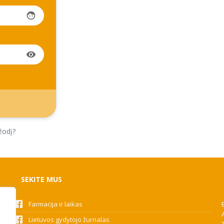
face
visibility
žodį?
SEKITE MUS
Farmacija ir laikas
Lietuvos gydytojo žurnalas