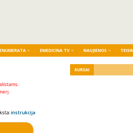
ENUMERATA
EMEDICINA TV
NAUJIENOS
TEISI
KURSAI
alistams.
merį.
ksta:
instrukcija