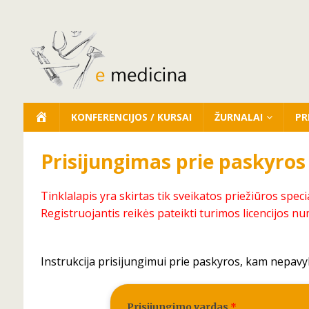
KONFERENCIJOS / KURSAI
ŽURNALAI
PR
Prisijungimas prie paskyros
Tinklalapis yra skirtas tik sveikatos priežiūros speci
Registruojantis reikės pateikti turimos licencijos nu
Instrukcija prisijungimui prie paskyros, kam nepavy
Prisijungimo vardas
*