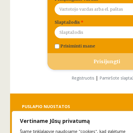
Slaptažodis
*
Prisiminti mane
|
Registruotis
Pamiršote slapta
PUSLAPIO NUOSTATOS
Vertiname Jūsų privatumą
Slapukai
Privatumo politika
Šiame tinklalapyje naudojame "cookies", kad galėtume