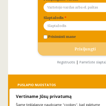
Slaptažodis
*
Prisiminti mane
|
Registruotis
Pamiršote slapta
PUSLAPIO NUOSTATOS
Vertiname Jūsų privatumą
Slapukai
Privatumo politika
Šiame tinklalapyje naudojame "cookies", kad galėtume