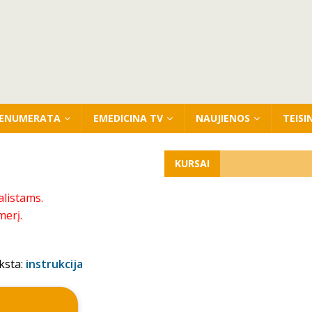
ENUMERATA
EMEDICINA TV
NAUJIENOS
TEISI
KURSAI
alistams.
merį.
ksta:
instrukcija