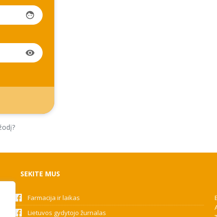
face
visibility
žodį?
SEKITE MUS
Farmacija ir laikas
Lietuvos gydytojo žurnalas