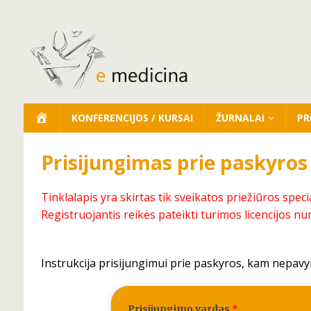
KONFERENCIJOS / KURSAI
ŽURNALAI
PR
Prisijungimas prie paskyros
Tinklalapis yra skirtas tik sveikatos priežiūros speci
Registruojantis reikės pateikti turimos licencijos nu
Instrukcija prisijungimui prie paskyros, kam nepavy
Prisijungimo vardas
*