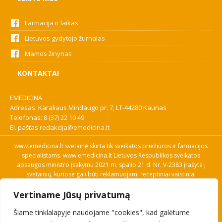
Farmacija ir laikas
Lietuvos gydytojo žurnalas
Mamos žinynas
KONTAKTAI
EMEDICINA
Adresas: Karaliaus Mindaugo pr. 7, LT-44280 Kaunas
Telefonas:
8 (37) 22 10 49
El. paštas
redakcija@emedicina.lt
www.emedicina.lt svetainė skirta tik sveikatos priežiūros ir farmacijos
specialistams. www.emedicina.lt Lietuvos Respublikos sveikatos
apsaugos ministro įsakymu 2021 m. spalio 21 d. Nr. V-2383 įrašyta į
svetainių, kuriose gali būti reklamuojami receptiniai vaistiniai
preparatai, sąrašą. Prieigą prie svetainės specialistai gauna patvirtinę
Vertiname Jūsų privatumą
savo profesinę kvalifikaciją. Naudingos nuorodos: Vaistų ir medicinos
pagalbos priemonių kainų paieška, VVKT tinklalapis, Sveikatos
Šiame tinklalapyje naudojame "cookies", kad galėtume
priežiūros ar farmacijos specialisto pranešimo apie įtariamą
nepageidaujamą reakciją forma, Interneto svetainės, kuriose gali būti