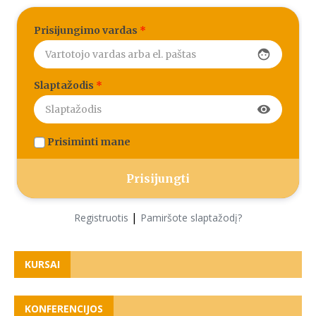
Prisijungimo vardas
*
face
Slaptažodis
*
visibility
Prisiminti mane
|
Registruotis
Pamiršote slaptažodį?
KURSAI
KONFERENCIJOS