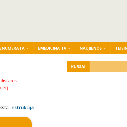
ENUMERATA
EMEDICINA TV
NAUJIENOS
TEISI
KURSAI
alistams.
merį.
ksta:
instrukcija