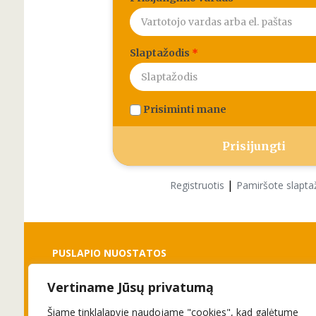
Slaptažodis
*
Prisiminti mane
|
Registruotis
Pamiršote slapta
PUSLAPIO NUOSTATOS
Vertiname Jūsų privatumą
Slapukai
Privatumo politika
Šiame tinklalapyje naudojame "cookies", kad galėtume