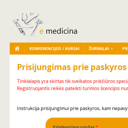
KONFERENCIJOS / KURSAI
ŽURNALAI
PR
Prisijungimas prie paskyros
Tinklalapis yra skirtas tik sveikatos priežiūros speci
Registruojantis reikės pateikti turimos licencijos nu
Instrukcija prisijungimui prie paskyros, kam nepavy
Prisijungimo vardas
*