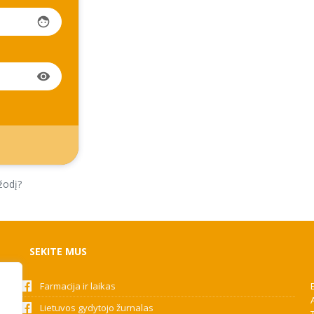
face
visibility
žodį?
SEKITE MUS
Farmacija ir laikas
Lietuvos gydytojo žurnalas