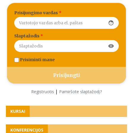
Prisijungimo vardas
*
face
Slaptažodis
*
visibility
Prisiminti mane
|
Registruotis
Pamiršote slaptažodį?
KURSAI
KONFERENCIJOS