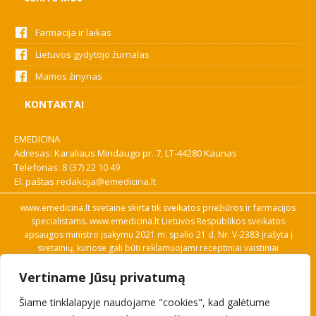
Farmacija ir laikas
Lietuvos gydytojo žurnalas
Mamos žinynas
KONTAKTAI
EMEDICINA
Adresas: Karaliaus Mindaugo pr. 7, LT-44280 Kaunas
Telefonas:
8 (37) 22 10 49
El. paštas
redakcija@emedicina.lt
www.emedicina.lt svetainė skirta tik sveikatos priežiūros ir farmacijos
specialistams. www.emedicina.lt Lietuvos Respublikos sveikatos
apsaugos ministro įsakymu 2021 m. spalio 21 d. Nr. V-2383 įrašyta į
svetainių, kuriose gali būti reklamuojami receptiniai vaistiniai
preparatai, sąrašą. Prieigą prie svetainės specialistai gauna patvirtinę
Vertiname Jūsų privatumą
savo profesinę kvalifikaciją. Naudingos nuorodos: Vaistų ir medicinos
pagalbos priemonių kainų paieška, VVKT tinklalapis, Sveikatos
Šiame tinklalapyje naudojame "cookies", kad galėtume
priežiūros ar farmacijos specialisto pranešimo apie įtariamą
nepageidaujamą reakciją forma, Interneto svetainės, kuriose gali būti