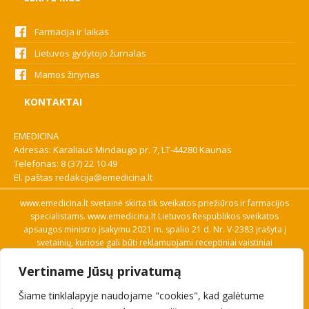
Farmacija ir laikas
Lietuvos gydytojo žurnalas
Mamos žinynas
KONTAKTAI
EMEDICINA
Adresas: Karaliaus Mindaugo pr. 7, LT-44280 Kaunas
Telefonas:
8 (37) 22 10 49
El. paštas
redakcija@emedicina.lt
www.emedicina.lt svetainė skirta tik sveikatos priežiūros ir farmacijos
specialistams. www.emedicina.lt Lietuvos Respublikos sveikatos
apsaugos ministro įsakymu 2021 m. spalio 21 d. Nr. V-2383 įrašyta į
svetainių, kuriose gali būti reklamuojami receptiniai vaistiniai
preparatai, sąrašą. Prieigą prie svetainės specialistai gauna patvirtinę
Vertiname Jūsų privatumą
savo profesinę kvalifikaciją. Naudingos nuorodos: Vaistų ir medicinos
pagalbos priemonių kainų paieška, VVKT tinklalapis, Sveikatos
Šiame tinklalapyje naudojame "cookies", kad galėtume
priežiūros ar farmacijos specialisto pranešimo apie įtariamą
nepageidaujamą reakciją forma, Interneto svetainės, kuriose gali būti