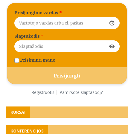
Prisijungimo vardas
*
face
Slaptažodis
*
visibility
Prisiminti mane
|
Registruotis
Pamiršote slaptažodį?
KURSAI
KONFERENCIJOS