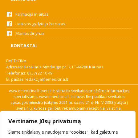
Farmacija ir laikas
Lietuvos gydytojo žurnalas
Mamos žinynas
KONTAKTAI
EMEDICINA
Adresas: Karaliaus Mindaugo pr. 7, LT-44280 Kaunas
Telefonas:
8 (37) 22 10 49
El. paštas
redakcija@emedicina.lt
www.emedicina.lt svetainė skirta tik sveikatos priežiūros ir farmacijos
specialistams. www.emedicina.lt Lietuvos Respublikos sveikatos
apsaugos ministro įsakymu 2021 m. spalio 21 d. Nr. V-2383 įrašyta į
svetainių, kuriose gali būti reklamuojami receptiniai vaistiniai
preparatai, sąrašą. Prieigą prie svetainės specialistai gauna patvirtinę
Vertiname Jūsų privatumą
savo profesinę kvalifikaciją. Naudingos nuorodos: Vaistų ir medicinos
pagalbos priemonių kainų paieška, VVKT tinklalapis, Sveikatos
Šiame tinklalapyje naudojame "cookies", kad galėtume
priežiūros ar farmacijos specialisto pranešimo apie įtariamą
nepageidaujamą reakciją forma, Interneto svetainės, kuriose gali būti