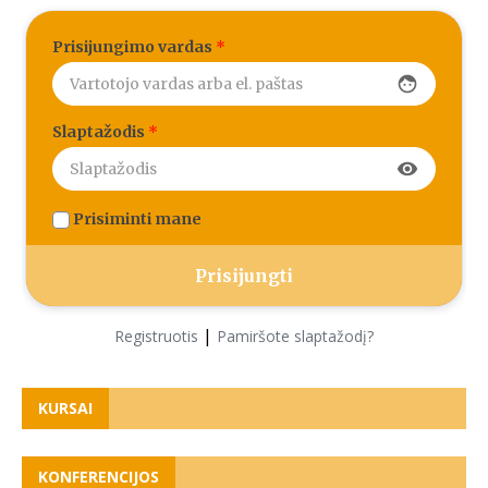
Prisijungimo vardas
*
face
Slaptažodis
*
visibility
Prisiminti mane
|
Registruotis
Pamiršote slaptažodį?
KURSAI
KONFERENCIJOS