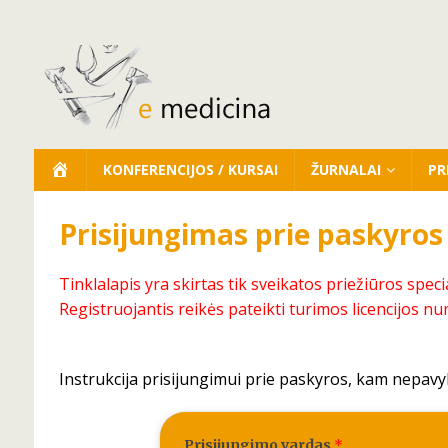
KONFERENCIJOS / KURSAI
ŽURNALAI
PR
Prisijungimas prie paskyros
Tinklalapis yra skirtas tik sveikatos priežiūros speci
Registruojantis reikės pateikti turimos licencijos nu
Instrukcija prisijungimui prie paskyros, kam nepavy
Prisijungimo vardas
*