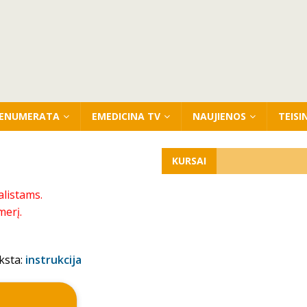
ENUMERATA
EMEDICINA TV
NAUJIENOS
TEISI
KURSAI
alistams.
merį.
ksta:
instrukcija