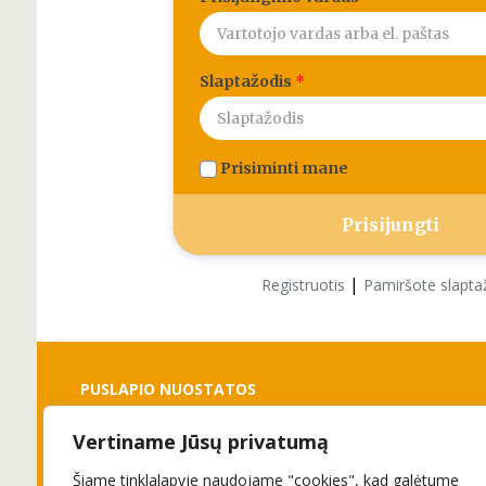
Slaptažodis
*
Prisiminti mane
|
Registruotis
Pamiršote slapta
PUSLAPIO NUOSTATOS
Vertiname Jūsų privatumą
Slapukai
Privatumo politika
Šiame tinklalapyje naudojame "cookies", kad galėtume