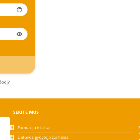
face
visibility
žodį?
SEKITE MUS
Farmacija ir laikas
Lietuvos gydytojo žurnalas