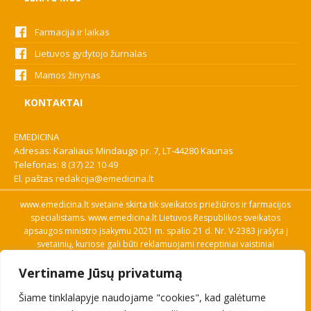
Farmacija ir laikas
Lietuvos gydytojo žurnalas
Mamos žinynas
KONTAKTAI
EMEDICINA
Adresas: Karaliaus Mindaugo pr. 7, LT-44280 Kaunas
Telefonas:
8 (37) 22 10 49
El. paštas
redakcija@emedicina.lt
www.emedicina.lt svetainė skirta tik sveikatos priežiūros ir farmacijos
specialistams. www.emedicina.lt Lietuvos Respublikos sveikatos
apsaugos ministro įsakymu 2021 m. spalio 21 d. Nr. V-2383 įrašyta į
svetainių, kuriose gali būti reklamuojami receptiniai vaistiniai
preparatai, sąrašą. Prieigą prie svetainės specialistai gauna patvirtinę
Vertiname Jūsų privatumą
savo profesinę kvalifikaciją. Naudingos nuorodos: Vaistų ir medicinos
pagalbos priemonių kainų paieška, VVKT tinklalapis, Sveikatos
Šiame tinklalapyje naudojame "cookies", kad galėtume
priežiūros ar farmacijos specialisto pranešimo apie įtariamą
nepageidaujamą reakciją forma, Interneto svetainės, kuriose gali būti