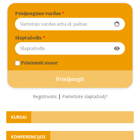
Prisijungimo vardas
*
face
Slaptažodis
*
visibility
Prisiminti mane
|
Registruotis
Pamiršote slaptažodį?
KURSAI
KONFERENCIJOS