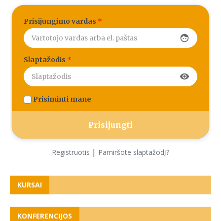
Prisijungimo vardas
*
face
Slaptažodis
*
visibility
Prisiminti mane
|
Registruotis
Pamiršote slaptažodį?
KURSAI
KONFERENCIJOS