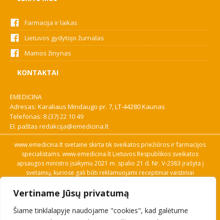
Farmacija ir laikas
Lietuvos gydytojo žurnalas
Mamos žinynas
KONTAKTAI
EMEDICINA
Adresas: Karaliaus Mindaugo pr. 7, LT-44280 Kaunas
Telefonas:
8 (37) 22 10 49
El. paštas
redakcija@emedicina.lt
www.emedicina.lt svetainė skirta tik sveikatos priežiūros ir farmacijos
specialistams. www.emedicina.lt Lietuvos Respublikos sveikatos
apsaugos ministro įsakymu 2021 m. spalio 21 d. Nr. V-2383 įrašyta į
svetainių, kuriose gali būti reklamuojami receptiniai vaistiniai
preparatai, sąrašą. Prieigą prie svetainės specialistai gauna patvirtinę
Vertiname Jūsų privatumą
savo profesinę kvalifikaciją. Naudingos nuorodos: Vaistų ir medicinos
pagalbos priemonių kainų paieška, VVKT tinklalapis, Sveikatos
Šiame tinklalapyje naudojame "cookies", kad galėtume
priežiūros ar farmacijos specialisto pranešimo apie įtariamą
nepageidaujamą reakciją forma, Interneto svetainės, kuriose gali būti