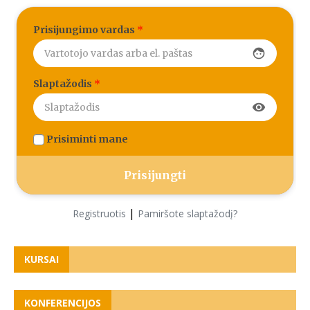
Prisijungimo vardas
*
face
Slaptažodis
*
visibility
Prisiminti mane
|
Registruotis
Pamiršote slaptažodį?
KURSAI
KONFERENCIJOS