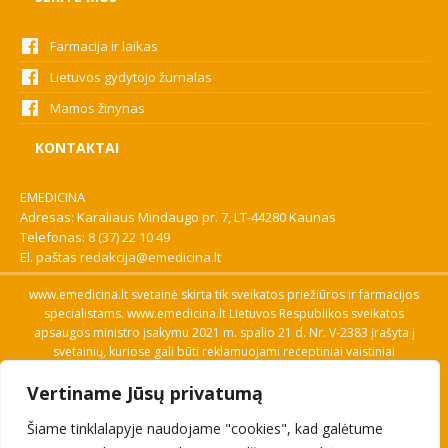
Farmacija ir laikas
Lietuvos gydytojo žurnalas
Mamos žinynas
KONTAKTAI
EMEDICINA
Adresas: Karaliaus Mindaugo pr. 7, LT-44280 Kaunas
Telefonas:
8 (37) 22 10 49
El. paštas
redakcija@emedicina.lt
www.emedicina.lt svetainė skirta tik sveikatos priežiūros ir farmacijos
specialistams. www.emedicina.lt Lietuvos Respublikos sveikatos
apsaugos ministro įsakymu 2021 m. spalio 21 d. Nr. V-2383 įrašyta į
svetainių, kuriose gali būti reklamuojami receptiniai vaistiniai
preparatai, sąrašą. Prieigą prie svetainės specialistai gauna patvirtinę
Vertiname Jūsų privatumą
savo profesinę kvalifikaciją. Naudingos nuorodos: Vaistų ir medicinos
pagalbos priemonių kainų paieška, VVKT tinklalapis, Sveikatos
Šiame tinklalapyje naudojame "cookies", kad galėtume
priežiūros ar farmacijos specialisto pranešimo apie įtariamą
nepageidaujamą reakciją forma, Interneto svetainės, kuriose gali būti