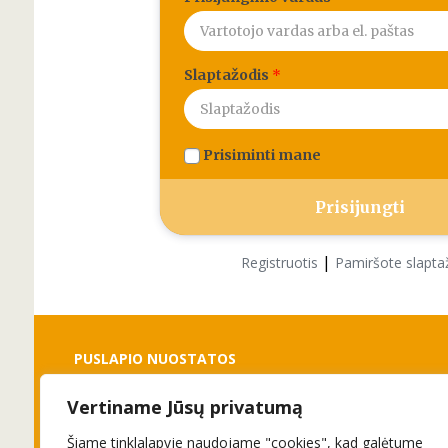
Slaptažodis
*
Prisiminti mane
|
Registruotis
Pamiršote slapta
PUSLAPIO NUOSTATOS
Vertiname Jūsų privatumą
Slapukai
Privatumo politika
Šiame tinklalapyje naudojame "cookies", kad galėtume