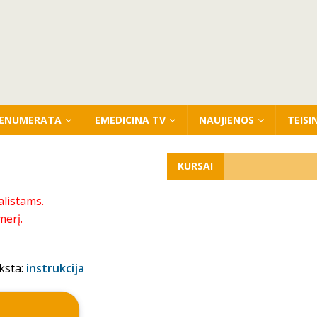
ENUMERATA
EMEDICINA TV
NAUJIENOS
TEISI
KURSAI
alistams.
merį.
ksta:
instrukcija