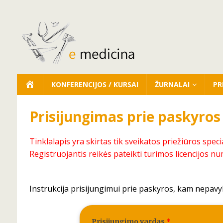
KONFERENCIJOS / KURSAI
ŽURNALAI
PR
Prisijungimas prie paskyros
Tinklalapis yra skirtas tik sveikatos priežiūros speci
Registruojantis reikės pateikti turimos licencijos nu
Instrukcija prisijungimui prie paskyros, kam nepavy
Prisijungimo vardas
*