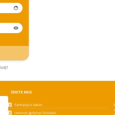
face
visibility
žodį?
SEKITE MUS
Farmacija ir laikas
Lietuvos gydytojo žurnalas