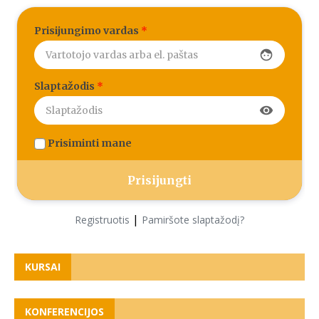
Prisijungimo vardas
*
face
Slaptažodis
*
visibility
Prisiminti mane
|
Registruotis
Pamiršote slaptažodį?
KURSAI
KONFERENCIJOS