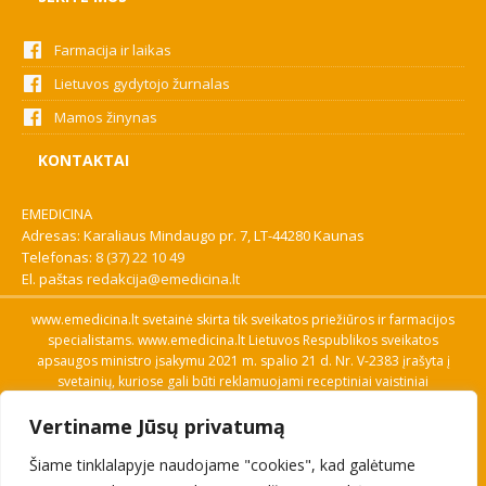
Farmacija ir laikas
Lietuvos gydytojo žurnalas
Mamos žinynas
KONTAKTAI
EMEDICINA
Adresas: Karaliaus Mindaugo pr. 7, LT-44280 Kaunas
Telefonas:
8 (37) 22 10 49
El. paštas
redakcija@emedicina.lt
www.emedicina.lt svetainė skirta tik sveikatos priežiūros ir farmacijos
specialistams. www.emedicina.lt Lietuvos Respublikos sveikatos
apsaugos ministro įsakymu 2021 m. spalio 21 d. Nr. V-2383 įrašyta į
svetainių, kuriose gali būti reklamuojami receptiniai vaistiniai
preparatai, sąrašą. Prieigą prie svetainės specialistai gauna patvirtinę
Vertiname Jūsų privatumą
savo profesinę kvalifikaciją. Naudingos nuorodos: Vaistų ir medicinos
pagalbos priemonių kainų paieška, VVKT tinklalapis, Sveikatos
Šiame tinklalapyje naudojame "cookies", kad galėtume
priežiūros ar farmacijos specialisto pranešimo apie įtariamą
nepageidaujamą reakciją forma, Interneto svetainės, kuriose gali būti