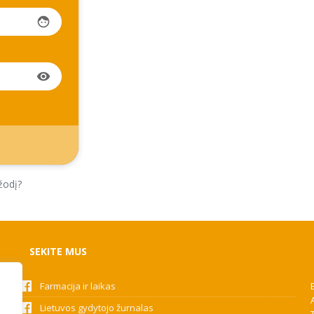
face
visibility
žodį?
SEKITE MUS
Farmacija ir laikas
Lietuvos gydytojo žurnalas