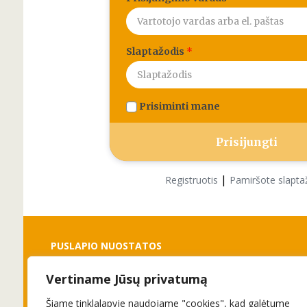
Slaptažodis
*
Prisiminti mane
|
Registruotis
Pamiršote slapta
PUSLAPIO NUOSTATOS
Vertiname Jūsų privatumą
Slapukai
Privatumo politika
Šiame tinklalapyje naudojame "cookies", kad galėtume