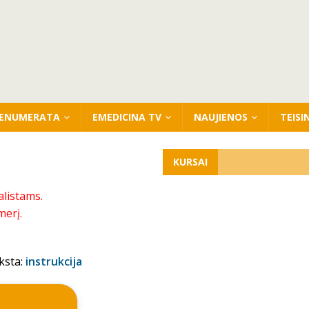
ENUMERATA
EMEDICINA TV
NAUJIENOS
TEISI
KURSAI
alistams.
merį.
ksta:
instrukcija