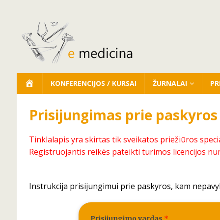
KONFERENCIJOS / KURSAI
ŽURNALAI
PR
Prisijungimas prie paskyros
Tinklalapis yra skirtas tik sveikatos priežiūros speci
Registruojantis reikės pateikti turimos licencijos nu
Instrukcija prisijungimui prie paskyros, kam nepavy
Prisijungimo vardas
*