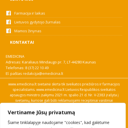
Farmacija ir laikas
Lietuvos gydytojo žurnalas
Mamos žinynas
KONTAKTAI
EMEDICINA
Adresas: Karaliaus Mindaugo pr. 7, LT-44280 Kaunas
Telefonas:
8 (37) 22 10 49
El. paštas
redakcija@emedicina.lt
www.emedicina.lt svetainė skirta tik sveikatos priežiūros ir farmacijos
specialistams. www.emedicina.lt Lietuvos Respublikos sveikatos
apsaugos ministro įsakymu 2021 m. spalio 21 d. Nr. V-2383 įrašyta į
svetainių, kuriose gali būti reklamuojami receptiniai vaistiniai
preparatai, sąrašą. Prieigą prie svetainės specialistai gauna patvirtinę
Vertiname Jūsų privatumą
savo profesinę kvalifikaciją. Naudingos nuorodos: Vaistų ir medicinos
pagalbos priemonių kainų paieška, VVKT tinklalapis, Sveikatos
Šiame tinklalapyje naudojame "cookies", kad galėtume
priežiūros ar farmacijos specialisto pranešimo apie įtariamą
nepageidaujamą reakciją forma, Interneto svetainės, kuriose gali būti