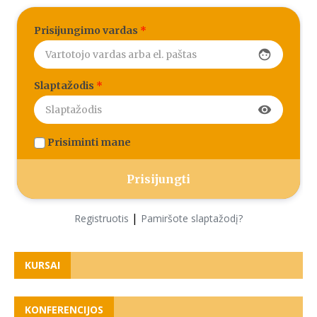
Prisijungimo vardas
*
face
Slaptažodis
*
visibility
Prisiminti mane
|
Registruotis
Pamiršote slaptažodį?
KURSAI
KONFERENCIJOS