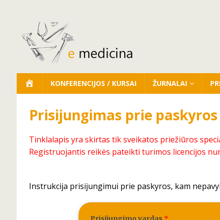
KONFERENCIJOS / KURSAI
ŽURNALAI
PR
Prisijungimas prie paskyros
Tinklalapis yra skirtas tik sveikatos priežiūros speci
Registruojantis reikės pateikti turimos licencijos nu
Instrukcija prisijungimui prie paskyros, kam nepavy
Prisijungimo vardas
*