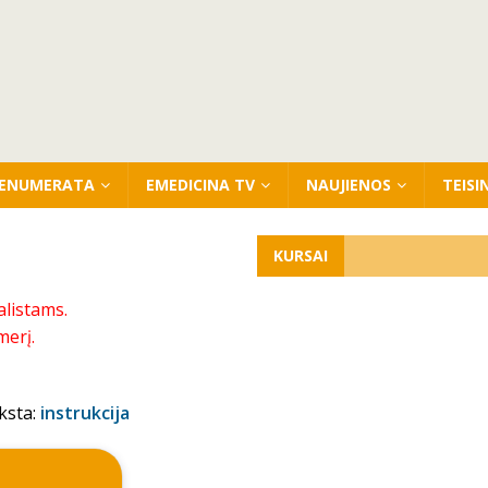
ENUMERATA
EMEDICINA TV
NAUJIENOS
TEISI
KURSAI
alistams.
merį.
ksta:
instrukcija