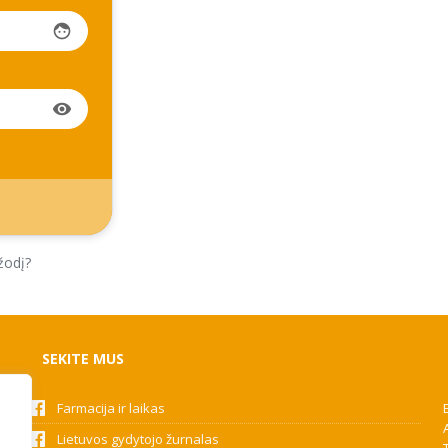
face
visibility
žodį?
SEKITE MUS
Farmacija ir laikas
Lietuvos gydytojo žurnalas