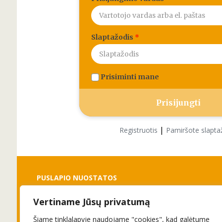
Slaptažodis
*
Prisiminti mane
|
Registruotis
Pamiršote slapta
PUSLAPIO NUOSTATOS
Vertiname Jūsų privatumą
Slapukai
Privatumo politika
Šiame tinklalapyje naudojame "cookies", kad galėtume