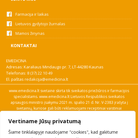
Farmacija ir laikas
Lietuvos gydytojo žurnalas
Mamos žinynas
KONTAKTAI
EMEDICINA
Adresas: Karaliaus Mindaugo pr. 7, LT-44280 Kaunas
Telefonas:
8 (37) 22 10 49
El. paštas
redakcija@emedicina.lt
www.emedicina.lt svetainė skirta tik sveikatos priežiūros ir farmacijos
specialistams. www.emedicina.lt Lietuvos Respublikos sveikatos
apsaugos ministro įsakymu 2021 m. spalio 21 d. Nr. V-2383 įrašyta į
svetainių, kuriose gali būti reklamuojami receptiniai vaistiniai
preparatai, sąrašą. Prieigą prie svetainės specialistai gauna patvirtinę
Vertiname Jūsų privatumą
savo profesinę kvalifikaciją. Naudingos nuorodos: Vaistų ir medicinos
pagalbos priemonių kainų paieška, VVKT tinklalapis, Sveikatos
Šiame tinklalapyje naudojame "cookies", kad galėtume
priežiūros ar farmacijos specialisto pranešimo apie įtariamą
nepageidaujamą reakciją forma, Interneto svetainės, kuriose gali būti