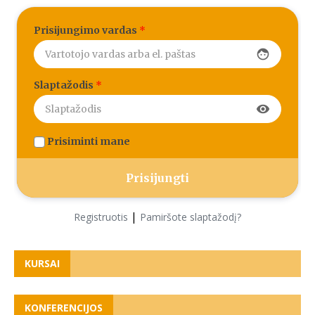
Prisijungimo vardas
*
face
Slaptažodis
*
visibility
Prisiminti mane
|
Registruotis
Pamiršote slaptažodį?
KURSAI
KONFERENCIJOS