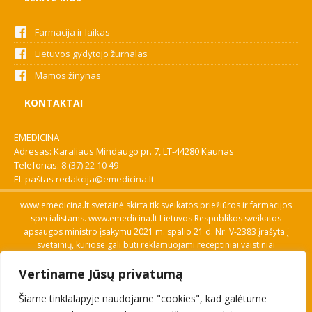
Farmacija ir laikas
Lietuvos gydytojo žurnalas
Mamos žinynas
KONTAKTAI
EMEDICINA
Adresas: Karaliaus Mindaugo pr. 7, LT-44280 Kaunas
Telefonas:
8 (37) 22 10 49
El. paštas
redakcija@emedicina.lt
www.emedicina.lt svetainė skirta tik sveikatos priežiūros ir farmacijos
specialistams. www.emedicina.lt Lietuvos Respublikos sveikatos
apsaugos ministro įsakymu 2021 m. spalio 21 d. Nr. V-2383 įrašyta į
svetainių, kuriose gali būti reklamuojami receptiniai vaistiniai
preparatai, sąrašą. Prieigą prie svetainės specialistai gauna patvirtinę
Vertiname Jūsų privatumą
savo profesinę kvalifikaciją. Naudingos nuorodos: Vaistų ir medicinos
pagalbos priemonių kainų paieška, VVKT tinklalapis, Sveikatos
Šiame tinklalapyje naudojame "cookies", kad galėtume
priežiūros ar farmacijos specialisto pranešimo apie įtariamą
nepageidaujamą reakciją forma, Interneto svetainės, kuriose gali būti