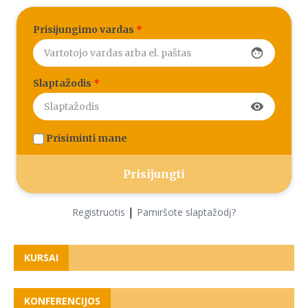
Prisijungimo vardas
*
face
Slaptažodis
*
visibility
Prisiminti mane
|
Registruotis
Pamiršote slaptažodį?
KURSAI
KONFERENCIJOS