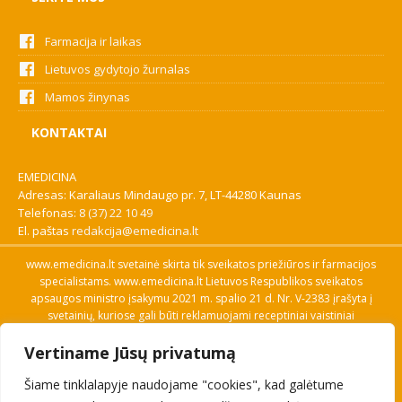
Farmacija ir laikas
Lietuvos gydytojo žurnalas
Mamos žinynas
KONTAKTAI
EMEDICINA
Adresas: Karaliaus Mindaugo pr. 7, LT-44280 Kaunas
Telefonas:
8 (37) 22 10 49
El. paštas
redakcija@emedicina.lt
www.emedicina.lt svetainė skirta tik sveikatos priežiūros ir farmacijos
specialistams. www.emedicina.lt Lietuvos Respublikos sveikatos
apsaugos ministro įsakymu 2021 m. spalio 21 d. Nr. V-2383 įrašyta į
svetainių, kuriose gali būti reklamuojami receptiniai vaistiniai
preparatai, sąrašą. Prieigą prie svetainės specialistai gauna patvirtinę
Vertiname Jūsų privatumą
savo profesinę kvalifikaciją. Naudingos nuorodos: Vaistų ir medicinos
pagalbos priemonių kainų paieška, VVKT tinklalapis, Sveikatos
Šiame tinklalapyje naudojame "cookies", kad galėtume
priežiūros ar farmacijos specialisto pranešimo apie įtariamą
nepageidaujamą reakciją forma, Interneto svetainės, kuriose gali būti