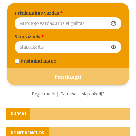
Prisijungimo vardas
*
face
Slaptažodis
*
visibility
Prisiminti mane
|
Registruotis
Pamiršote slaptažodį?
KURSAI
KONFERENCIJOS