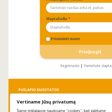
Slaptažodis
*
Prisiminti mane
|
Registruotis
Pamiršote slapta
PUSLAPIO NUOSTATOS
Vertiname Jūsų privatumą
Slapukai
Privatumo politika
Šiame tinklalapyje naudojame "cookies", kad galėtume