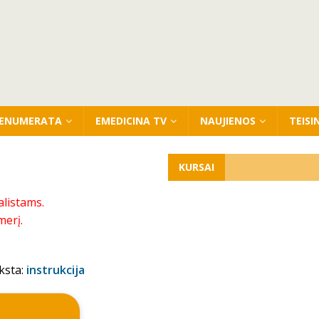
ENUMERATA
EMEDICINA TV
NAUJIENOS
TEISI
KURSAI
alistams.
merį.
ksta:
instrukcija