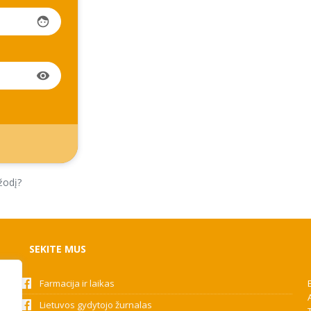
face
visibility
žodį?
SEKITE MUS
Farmacija ir laikas
Lietuvos gydytojo žurnalas