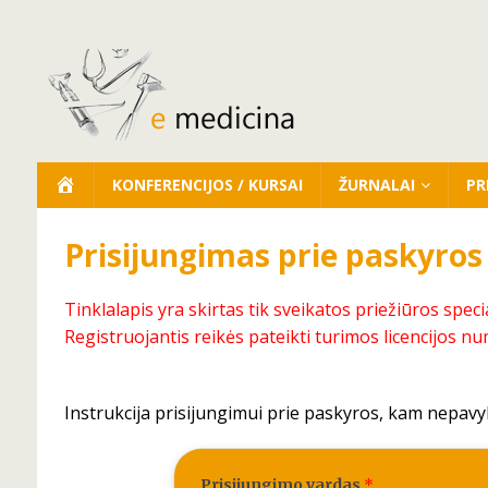
KONFERENCIJOS / KURSAI
ŽURNALAI
PR
Prisijungimas prie paskyros
Tinklalapis yra skirtas tik sveikatos priežiūros speci
Registruojantis reikės pateikti turimos licencijos nu
Instrukcija prisijungimui prie paskyros, kam nepavy
Prisijungimo vardas
*