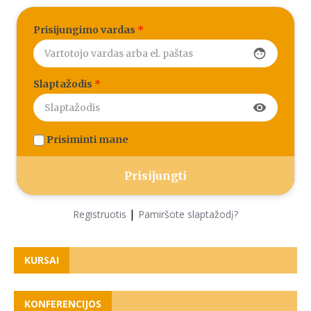
Prisijungimo vardas
*
face
Slaptažodis
*
visibility
Prisiminti mane
|
Registruotis
Pamiršote slaptažodį?
KURSAI
KONFERENCIJOS