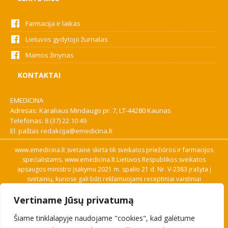
Farmacija ir laikas
Lietuvos gydytojo žurnalas
Mamos žinynas
KONTAKTAI
EMEDICINA
Adresas: Karaliaus Mindaugo pr. 7, LT-44280 Kaunas
Telefonas:
8 (37) 22 10 49
El. paštas
redakcija@emedicina.lt
www.emedicina.lt svetainė skirta tik sveikatos priežiūros ir farmacijos
specialistams. www.emedicina.lt Lietuvos Respublikos sveikatos
apsaugos ministro įsakymu 2021 m. spalio 21 d. Nr. V-2383 įrašyta į
svetainių, kuriose gali būti reklamuojami receptiniai vaistiniai
preparatai, sąrašą. Prieigą prie svetainės specialistai gauna patvirtinę
Vertiname Jūsų privatumą
savo profesinę kvalifikaciją. Naudingos nuorodos: Vaistų ir medicinos
pagalbos priemonių kainų paieška, VVKT tinklalapis, Sveikatos
Šiame tinklalapyje naudojame "cookies", kad galėtume
priežiūros ar farmacijos specialisto pranešimo apie įtariamą
nepageidaujamą reakciją forma, Interneto svetainės, kuriose gali būti