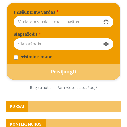
Prisijungimo vardas
*
face
Slaptažodis
*
visibility
Prisiminti mane
|
Registruotis
Pamiršote slaptažodį?
KURSAI
KONFERENCIJOS