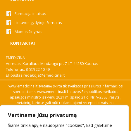
Farmacija ir laikas
Lietuvos gydytojo žurnalas
Mamos žinynas
KONTAKTAI
EMEDICINA
Adresas: Karaliaus Mindaugo pr. 7, LT-44280 Kaunas
Telefonas:
8 (37) 22 10 49
El. paštas
redakcija@emedicina.lt
www.emedicina.lt svetainė skirta tik sveikatos priežiūros ir farmacijos
specialistams. www.emedicina.lt Lietuvos Respublikos sveikatos
apsaugos ministro įsakymu 2021 m. spalio 21 d. Nr. V-2383 įrašyta į
svetainių, kuriose gali būti reklamuojami receptiniai vaistiniai
preparatai, sąrašą. Prieigą prie svetainės specialistai gauna patvirtinę
Vertiname Jūsų privatumą
savo profesinę kvalifikaciją. Naudingos nuorodos: Vaistų ir medicinos
pagalbos priemonių kainų paieška, VVKT tinklalapis, Sveikatos
Šiame tinklalapyje naudojame "cookies", kad galėtume
priežiūros ar farmacijos specialisto pranešimo apie įtariamą
nepageidaujamą reakciją forma, Interneto svetainės, kuriose gali būti