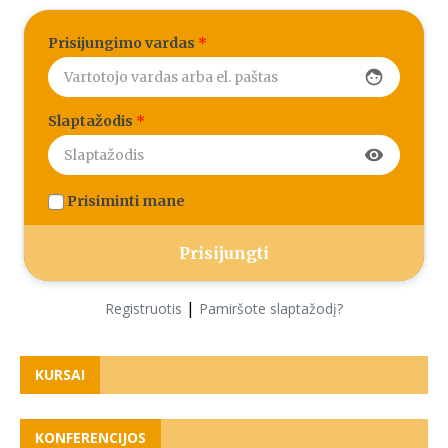
Prisijungimo vardas
*
face
Slaptažodis
*
visibility
Prisiminti mane
|
Registruotis
Pamiršote slaptažodį?
KURSAI
KONFERENCIJOS