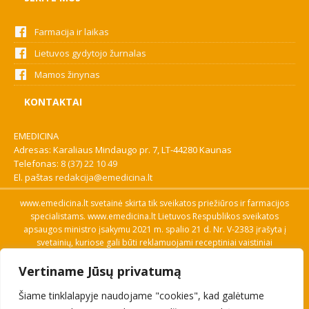
Farmacija ir laikas
Lietuvos gydytojo žurnalas
Mamos žinynas
KONTAKTAI
EMEDICINA
Adresas: Karaliaus Mindaugo pr. 7, LT-44280 Kaunas
Telefonas:
8 (37) 22 10 49
El. paštas
redakcija@emedicina.lt
www.emedicina.lt svetainė skirta tik sveikatos priežiūros ir farmacijos
specialistams. www.emedicina.lt Lietuvos Respublikos sveikatos
apsaugos ministro įsakymu 2021 m. spalio 21 d. Nr. V-2383 įrašyta į
svetainių, kuriose gali būti reklamuojami receptiniai vaistiniai
preparatai, sąrašą. Prieigą prie svetainės specialistai gauna patvirtinę
Vertiname Jūsų privatumą
savo profesinę kvalifikaciją. Naudingos nuorodos: Vaistų ir medicinos
pagalbos priemonių kainų paieška, VVKT tinklalapis, Sveikatos
Šiame tinklalapyje naudojame "cookies", kad galėtume
priežiūros ar farmacijos specialisto pranešimo apie įtariamą
nepageidaujamą reakciją forma, Interneto svetainės, kuriose gali būti