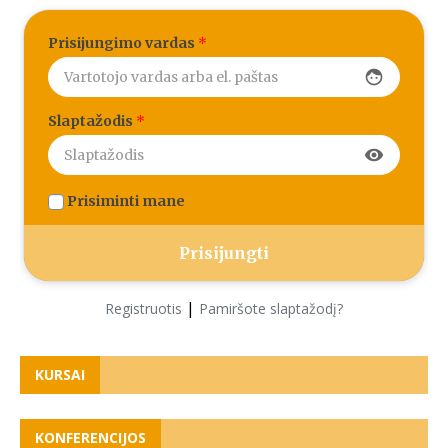
Prisijungimo vardas
*
face
Slaptažodis
*
visibility
Prisiminti mane
|
Registruotis
Pamiršote slaptažodį?
KURSAI
KONFERENCIJOS