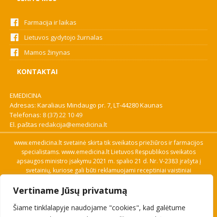
Farmacija ir laikas
Lietuvos gydytojo žurnalas
Mamos žinynas
KONTAKTAI
EMEDICINA
Adresas: Karaliaus Mindaugo pr. 7, LT-44280 Kaunas
Telefonas:
8 (37) 22 10 49
El. paštas
redakcija@emedicina.lt
www.emedicina.lt svetainė skirta tik sveikatos priežiūros ir farmacijos
specialistams. www.emedicina.lt Lietuvos Respublikos sveikatos
apsaugos ministro įsakymu 2021 m. spalio 21 d. Nr. V-2383 įrašyta į
svetainių, kuriose gali būti reklamuojami receptiniai vaistiniai
preparatai, sąrašą. Prieigą prie svetainės specialistai gauna patvirtinę
Vertiname Jūsų privatumą
savo profesinę kvalifikaciją. Naudingos nuorodos: Vaistų ir medicinos
pagalbos priemonių kainų paieška, VVKT tinklalapis, Sveikatos
Šiame tinklalapyje naudojame "cookies", kad galėtume
priežiūros ar farmacijos specialisto pranešimo apie įtariamą
nepageidaujamą reakciją forma, Interneto svetainės, kuriose gali būti