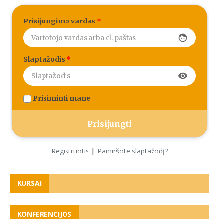
Prisijungimo vardas
*
face
Slaptažodis
*
visibility
Prisiminti mane
|
Registruotis
Pamiršote slaptažodį?
KURSAI
KONFERENCIJOS