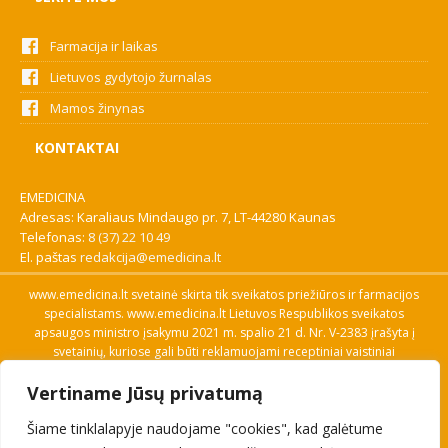
Farmacija ir laikas
Lietuvos gydytojo žurnalas
Mamos žinynas
KONTAKTAI
EMEDICINA
Adresas: Karaliaus Mindaugo pr. 7, LT-44280 Kaunas
Telefonas:
8 (37) 22 10 49
El. paštas
redakcija@emedicina.lt
www.emedicina.lt svetainė skirta tik sveikatos priežiūros ir farmacijos
specialistams. www.emedicina.lt Lietuvos Respublikos sveikatos
apsaugos ministro įsakymu 2021 m. spalio 21 d. Nr. V-2383 įrašyta į
svetainių, kuriose gali būti reklamuojami receptiniai vaistiniai
preparatai, sąrašą. Prieigą prie svetainės specialistai gauna patvirtinę
Vertiname Jūsų privatumą
savo profesinę kvalifikaciją. Naudingos nuorodos: Vaistų ir medicinos
pagalbos priemonių kainų paieška, VVKT tinklalapis, Sveikatos
Šiame tinklalapyje naudojame "cookies", kad galėtume
priežiūros ar farmacijos specialisto pranešimo apie įtariamą
nepageidaujamą reakciją forma, Interneto svetainės, kuriose gali būti