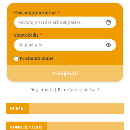
Prisijungimo vardas
*
face
Slaptažodis
*
visibility
Prisiminti mane
|
Registruotis
Pamiršote slaptažodį?
KURSAI
KONFERENCIJOS