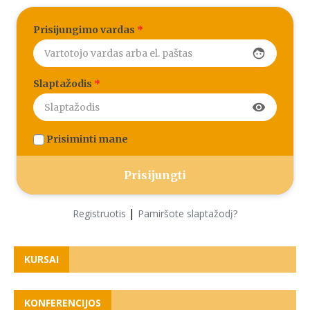
Prisijungimo vardas
*
face
Slaptažodis
*
visibility
Prisiminti mane
|
Registruotis
Pamiršote slaptažodį?
KURSAI
KONFERENCIJOS