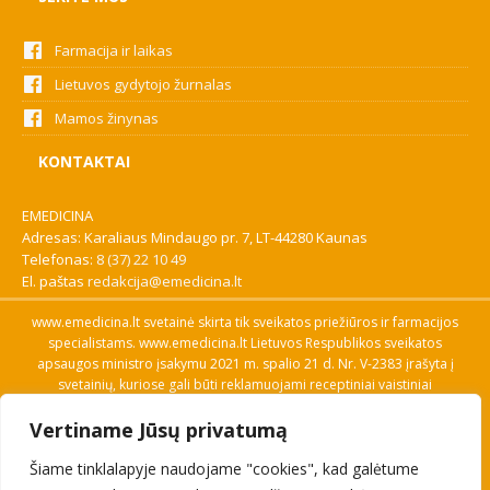
Farmacija ir laikas
Lietuvos gydytojo žurnalas
Mamos žinynas
KONTAKTAI
EMEDICINA
Adresas: Karaliaus Mindaugo pr. 7, LT-44280 Kaunas
Telefonas:
8 (37) 22 10 49
El. paštas
redakcija@emedicina.lt
www.emedicina.lt svetainė skirta tik sveikatos priežiūros ir farmacijos
specialistams. www.emedicina.lt Lietuvos Respublikos sveikatos
apsaugos ministro įsakymu 2021 m. spalio 21 d. Nr. V-2383 įrašyta į
svetainių, kuriose gali būti reklamuojami receptiniai vaistiniai
preparatai, sąrašą. Prieigą prie svetainės specialistai gauna patvirtinę
Vertiname Jūsų privatumą
savo profesinę kvalifikaciją. Naudingos nuorodos: Vaistų ir medicinos
pagalbos priemonių kainų paieška, VVKT tinklalapis, Sveikatos
Šiame tinklalapyje naudojame "cookies", kad galėtume
priežiūros ar farmacijos specialisto pranešimo apie įtariamą
nepageidaujamą reakciją forma, Interneto svetainės, kuriose gali būti