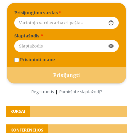
Prisijungimo vardas
*
face
Slaptažodis
*
visibility
Prisiminti mane
|
Registruotis
Pamiršote slaptažodį?
KURSAI
KONFERENCIJOS