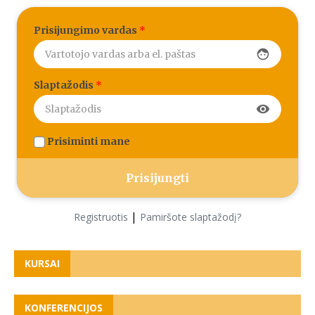
Prisijungimo vardas
*
face
Slaptažodis
*
visibility
Prisiminti mane
|
Registruotis
Pamiršote slaptažodį?
KURSAI
KONFERENCIJOS