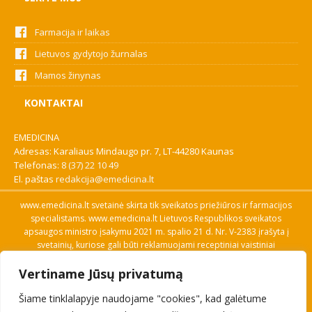
Farmacija ir laikas
Lietuvos gydytojo žurnalas
Mamos žinynas
KONTAKTAI
EMEDICINA
Adresas: Karaliaus Mindaugo pr. 7, LT-44280 Kaunas
Telefonas:
8 (37) 22 10 49
El. paštas
redakcija@emedicina.lt
www.emedicina.lt svetainė skirta tik sveikatos priežiūros ir farmacijos
specialistams. www.emedicina.lt Lietuvos Respublikos sveikatos
apsaugos ministro įsakymu 2021 m. spalio 21 d. Nr. V-2383 įrašyta į
svetainių, kuriose gali būti reklamuojami receptiniai vaistiniai
preparatai, sąrašą. Prieigą prie svetainės specialistai gauna patvirtinę
Vertiname Jūsų privatumą
savo profesinę kvalifikaciją. Naudingos nuorodos: Vaistų ir medicinos
pagalbos priemonių kainų paieška, VVKT tinklalapis, Sveikatos
Šiame tinklalapyje naudojame "cookies", kad galėtume
priežiūros ar farmacijos specialisto pranešimo apie įtariamą
nepageidaujamą reakciją forma, Interneto svetainės, kuriose gali būti