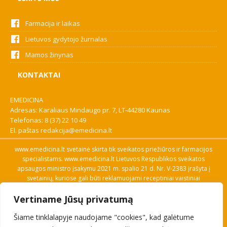
Farmacija ir laikas
Lietuvos gydytojo žurnalas
Mamos žinynas
KONTAKTAI
EMEDICINA
Adresas: Karaliaus Mindaugo pr. 7, LT-44280 Kaunas
Telefonas:
8 (37) 22 10 49
El. paštas
redakcija@emedicina.lt
www.emedicina.lt svetainė skirta tik sveikatos priežiūros ir farmacijos
specialistams. www.emedicina.lt Lietuvos Respublikos sveikatos
apsaugos ministro įsakymu 2021 m. spalio 21 d. Nr. V-2383 įrašyta į
svetainių, kuriose gali būti reklamuojami receptiniai vaistiniai
preparatai, sąrašą. Prieigą prie svetainės specialistai gauna patvirtinę
Vertiname Jūsų privatumą
savo profesinę kvalifikaciją. Naudingos nuorodos: Vaistų ir medicinos
pagalbos priemonių kainų paieška, VVKT tinklalapis, Sveikatos
Šiame tinklalapyje naudojame "cookies", kad galėtume
priežiūros ar farmacijos specialisto pranešimo apie įtariamą
nepageidaujamą reakciją forma, Interneto svetainės, kuriose gali būti