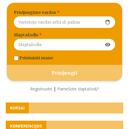
Prisijungimo vardas
*
face
Slaptažodis
*
visibility
Prisiminti mane
|
Registruotis
Pamiršote slaptažodį?
KURSAI
KONFERENCIJOS