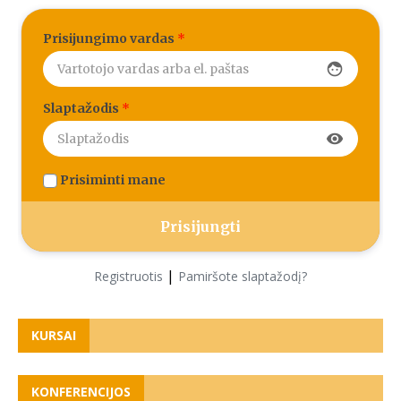
Prisijungimo vardas
*
face
Slaptažodis
*
visibility
Prisiminti mane
|
Registruotis
Pamiršote slaptažodį?
KURSAI
KONFERENCIJOS