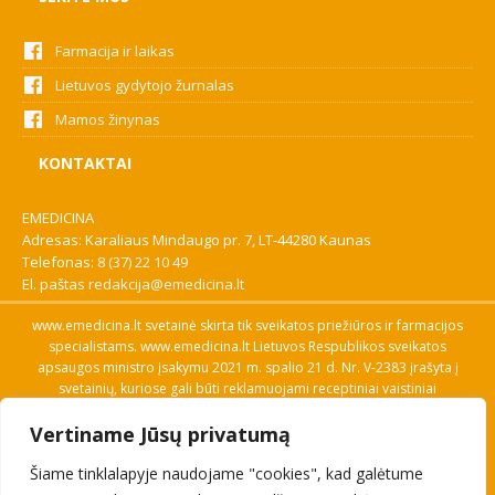
Farmacija ir laikas
Lietuvos gydytojo žurnalas
Mamos žinynas
KONTAKTAI
EMEDICINA
Adresas: Karaliaus Mindaugo pr. 7, LT-44280 Kaunas
Telefonas:
8 (37) 22 10 49
El. paštas
redakcija@emedicina.lt
www.emedicina.lt svetainė skirta tik sveikatos priežiūros ir farmacijos
specialistams. www.emedicina.lt Lietuvos Respublikos sveikatos
apsaugos ministro įsakymu 2021 m. spalio 21 d. Nr. V-2383 įrašyta į
svetainių, kuriose gali būti reklamuojami receptiniai vaistiniai
preparatai, sąrašą. Prieigą prie svetainės specialistai gauna patvirtinę
Vertiname Jūsų privatumą
savo profesinę kvalifikaciją. Naudingos nuorodos: Vaistų ir medicinos
pagalbos priemonių kainų paieška, VVKT tinklalapis, Sveikatos
Šiame tinklalapyje naudojame "cookies", kad galėtume
priežiūros ar farmacijos specialisto pranešimo apie įtariamą
nepageidaujamą reakciją forma, Interneto svetainės, kuriose gali būti