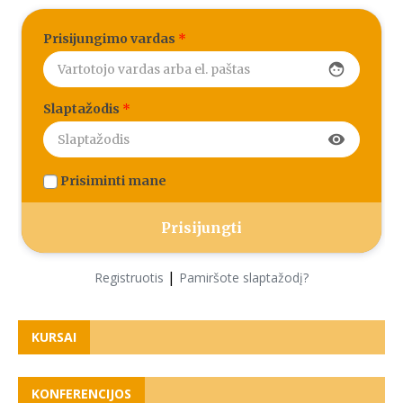
Prisijungimo vardas
*
face
Slaptažodis
*
visibility
Prisiminti mane
|
Registruotis
Pamiršote slaptažodį?
KURSAI
KONFERENCIJOS