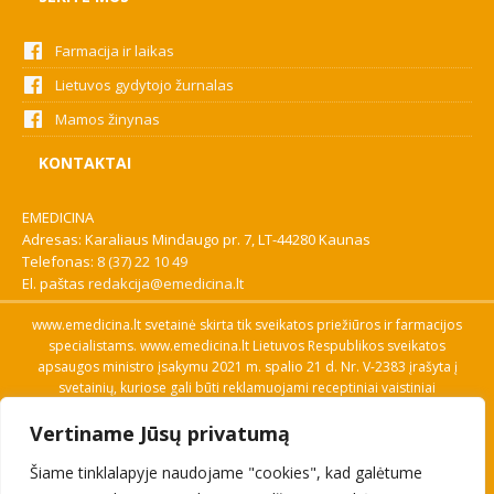
Farmacija ir laikas
Lietuvos gydytojo žurnalas
Mamos žinynas
KONTAKTAI
EMEDICINA
Adresas: Karaliaus Mindaugo pr. 7, LT-44280 Kaunas
Telefonas:
8 (37) 22 10 49
El. paštas
redakcija@emedicina.lt
www.emedicina.lt svetainė skirta tik sveikatos priežiūros ir farmacijos
specialistams. www.emedicina.lt Lietuvos Respublikos sveikatos
apsaugos ministro įsakymu 2021 m. spalio 21 d. Nr. V-2383 įrašyta į
svetainių, kuriose gali būti reklamuojami receptiniai vaistiniai
preparatai, sąrašą. Prieigą prie svetainės specialistai gauna patvirtinę
Vertiname Jūsų privatumą
savo profesinę kvalifikaciją. Naudingos nuorodos: Vaistų ir medicinos
pagalbos priemonių kainų paieška, VVKT tinklalapis, Sveikatos
Šiame tinklalapyje naudojame "cookies", kad galėtume
priežiūros ar farmacijos specialisto pranešimo apie įtariamą
nepageidaujamą reakciją forma, Interneto svetainės, kuriose gali būti