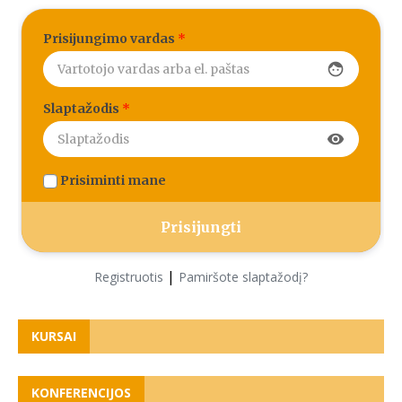
Prisijungimo vardas
*
face
Slaptažodis
*
visibility
Prisiminti mane
|
Registruotis
Pamiršote slaptažodį?
KURSAI
KONFERENCIJOS