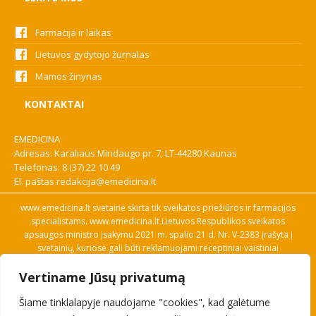
Farmacija ir laikas
Lietuvos gydytojo žurnalas
Mamos žinynas
KONTAKTAI
EMEDICINA
Adresas: Karaliaus Mindaugo pr. 7, LT-44280 Kaunas
Telefonas:
8 (37) 22 10 49
El. paštas
redakcija@emedicina.lt
www.emedicina.lt svetainė skirta tik sveikatos priežiūros ir farmacijos
specialistams. www.emedicina.lt Lietuvos Respublikos sveikatos
apsaugos ministro įsakymu 2021 m. spalio 21 d. Nr. V-2383 įrašyta į
svetainių, kuriose gali būti reklamuojami receptiniai vaistiniai
preparatai, sąrašą. Prieigą prie svetainės specialistai gauna patvirtinę
Vertiname Jūsų privatumą
savo profesinę kvalifikaciją. Naudingos nuorodos: Vaistų ir medicinos
pagalbos priemonių kainų paieška, VVKT tinklalapis, Sveikatos
Šiame tinklalapyje naudojame "cookies", kad galėtume
priežiūros ar farmacijos specialisto pranešimo apie įtariamą
nepageidaujamą reakciją forma, Interneto svetainės, kuriose gali būti