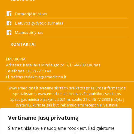
Farmacija ir laikas
Lietuvos gydytojo žurnalas
Mamos žinynas
KONTAKTAI
EMEDICINA
Adresas: Karaliaus Mindaugo pr. 7, LT-44280 Kaunas
Telefonas:
8 (37) 22 10 49
El. paštas
redakcija@emedicina.lt
www.emedicina.lt svetainė skirta tik sveikatos priežiūros ir farmacijos
specialistams. www.emedicina.lt Lietuvos Respublikos sveikatos
apsaugos ministro įsakymu 2021 m. spalio 21 d. Nr. V-2383 įrašyta į
svetainių, kuriose gali būti reklamuojami receptiniai vaistiniai
preparatai, sąrašą. Prieigą prie svetainės specialistai gauna patvirtinę
Vertiname Jūsų privatumą
savo profesinę kvalifikaciją. Naudingos nuorodos: Vaistų ir medicinos
pagalbos priemonių kainų paieška, VVKT tinklalapis, Sveikatos
Šiame tinklalapyje naudojame "cookies", kad galėtume
priežiūros ar farmacijos specialisto pranešimo apie įtariamą
nepageidaujamą reakciją forma, Interneto svetainės, kuriose gali būti