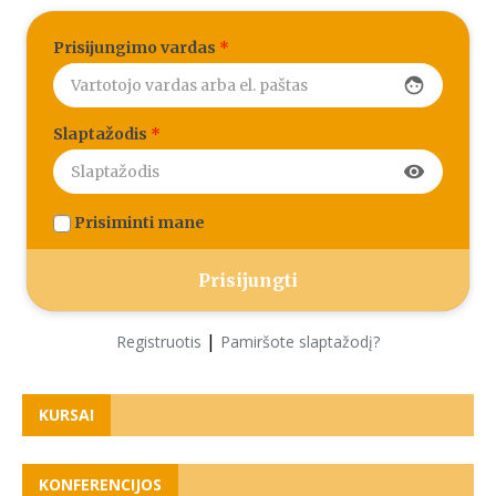
Prisijungimo vardas
*
face
Slaptažodis
*
visibility
Prisiminti mane
|
Registruotis
Pamiršote slaptažodį?
KURSAI
KONFERENCIJOS